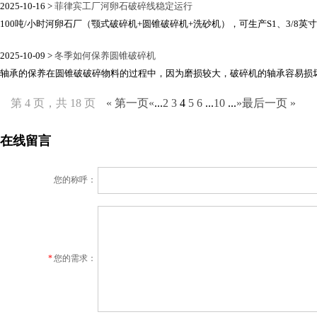
2025-10-16 >
菲律宾工厂河卵石破碎线稳定运行
100吨/小时河卵石厂（颚式破碎机+圆锥破碎机+洗砂机），可生产S1、3/8英寸、
2025-10-09 >
冬季如何保养圆锥破碎机
轴承的保养在圆锥破破碎物料的过程中，因为磨损较大，破碎机的轴承容易损坏，
第 4 页，共 18 页
« 第一页
«
...
2
3
4
5
6
...
10
...
»
最后一页 »