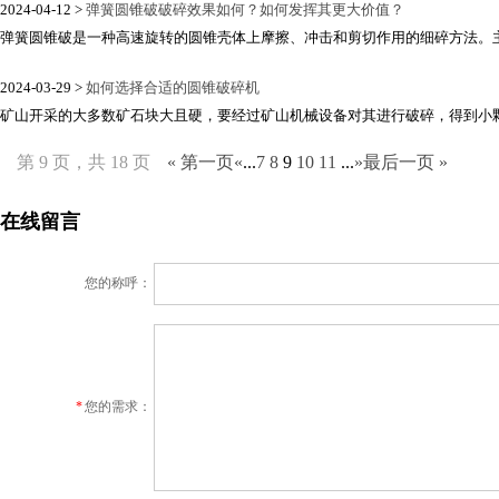
2024-04-12 >
弹簧圆锥破破碎效果如何？如何发挥其更大价值？
弹簧圆锥破是一种高速旋转的圆锥壳体上摩擦、冲击和剪切作用的细碎方法。主要
2024-03-29 >
如何选择合适的圆锥破碎机
矿山开采的大多数矿石块大且硬，要经过矿山机械设备对其进行破碎，得到小颗粒
第 9 页，共 18 页
« 第一页
«
...
7
8
9
10
11
...
»
最后一页 »